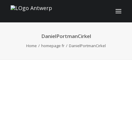
DanielPortmanCirkel
INFO
Home
homepage fr
DanielPortmanCirkel
PROGRAMME
INVITÉS
ACTIVITES
CONTACT
TICKETS