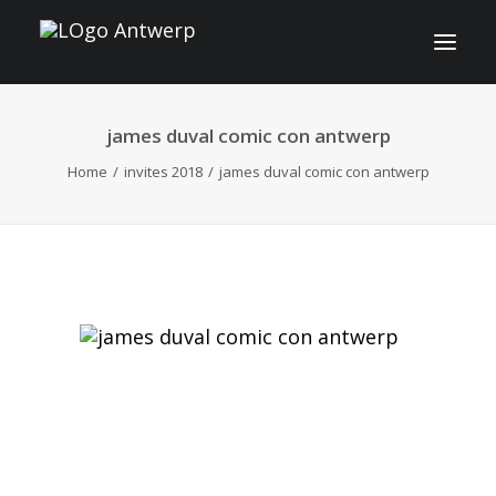
james duval comic con antwerp
INFO
Home
invites 2018
james duval comic con antwerp
PROGRAMME
INVITÉS
ACTIVITES
CONTACT
TICKETS