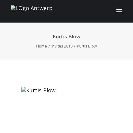
Kurtis Blow
INFO
Home
invites 2018
Kurtis Blow
PROGRAMME
INVITÉS
ACTIVITES
CONTACT
TICKETS