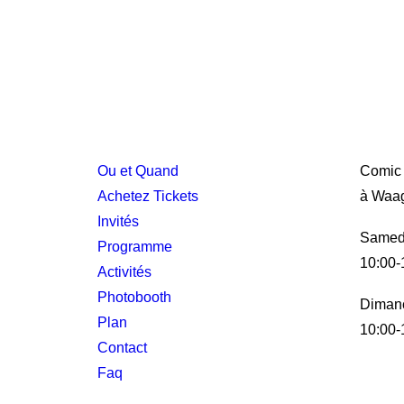
Ou et Quand
Comic 
Achetez Tickets
à Waag
Invités
Samed
Programme
10:00-
Activités
Photobooth
Diman
Plan
10:00-
Contact
Faq