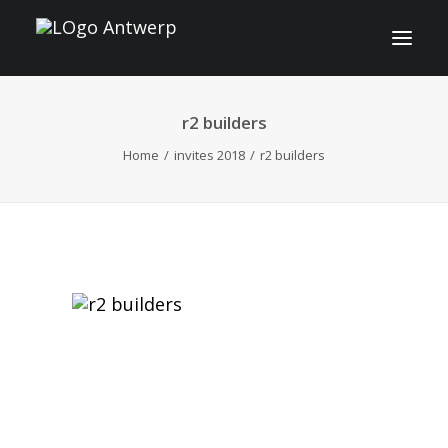
r2 builders
INFO
Home
invites 2018
r2 builders
PROGRAMME
INVITÉS
ACTIVITES
CONTACT
TICKETS