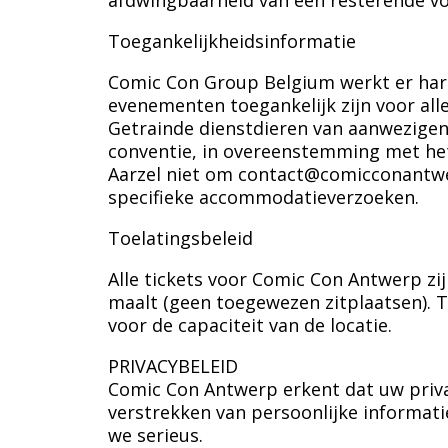
afdwingbaarheid van een resterende vo
Toegankelijkheidsinformatie
Comic Con Group Belgium werkt er hard
evenementen toegankelijk zijn voor all
Getrainde dienstdieren van aanwezige
conventie, in overeenstemming met het
Aarzel niet om contact@comicconantwer
specifieke accommodatieverzoeken.
Toelatingsbeleid
Alle tickets voor Comic Con Antwerp zij
maalt (geen toegewezen zitplaatsen). Toe
voor de capaciteit van de locatie.
PRIVACYBELEID
Comic Con Antwerp erkent dat uw privac
verstrekken van persoonlijke informat
we serieus.