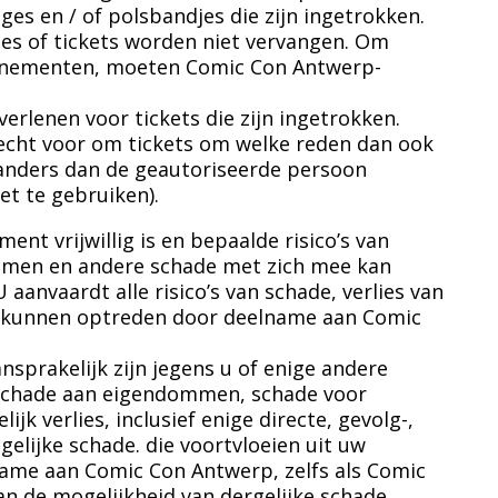
es en / of polsbandjes die zijn ingetrokken.
jes of tickets worden niet vervangen. Om
/evenementen, moeten Comic Con Antwerp-
erlenen voor tickets die zijn ingetrokken.
echt voor om tickets om welke reden dan ook
 anders dan de geautoriseerde persoon
et te gebruiken).
nt vrijwillig is en bepaalde risico’s van
ommen en andere schade met zich mee kan
U aanvaardt alle risico’s van schade, verlies van
e kunnen optreden door deelname aan Comic
nsprakelijk zijn jegens u of enige andere
f schade aan eigendommen, schade voor
jk verlies, inclusief enige directe, gevolg-,
tgelijke schade. die voortvloeien uit uw
lname aan Comic Con Antwerp, zelfs als Comic
n de mogelijkheid van dergelijke schade.