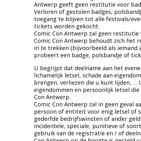
Antwerp geeft geen restitutie voor badg
Verloren of gestolen badges, polsband
toegang te blijven tot alle festivals
tickets worden gekocht.
Comic Con Antwerp zal geen restitutie v
Comic Con Antwerp behoudt zich het r
in te trekken (bijvoorbeeld als iemand
probeert een badge, polsbandje of tick
U begrijpt dat deelname aan het eveneme
lichamelijk letsel, schade aan eigend
brengen, verliezen die u kunt lijden, … 
eigendommen en persoonlijk letsel di
Con Antwerp.
Comic Con Antwerp zal in geen geval aa
persoon of entiteit voor enig letsel o
gederfde bedrijfswinsten of ander geldeli
incidentele, speciale, punitieve of soor
gebruik van de registratie en / of dee
Con Antwerp op de hoogte is gesteld va