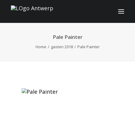
Pale Painter
INFO
Home
gasten 2018
Pale Painter
PROGRAMMA
GASTEN
ACTIVITEITEN
CONTACT
TICKETS