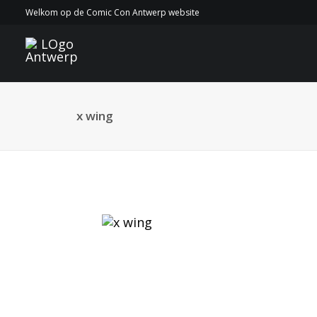
Welkom op de Comic Con Antwerp website
x wing