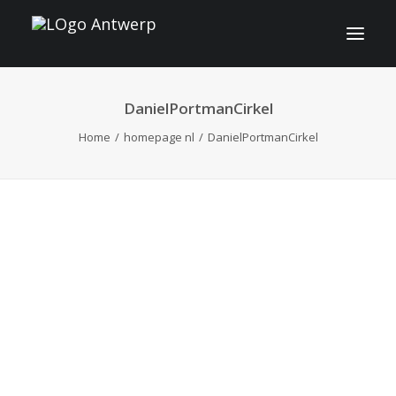
DanielPortmanCirkel
INFO
Home
homepage nl
DanielPortmanCirkel
PROGRAMMA
GASTEN
ACTIVITEITEN
CONTACT
TICKETS