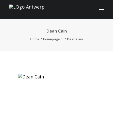
Dean Cain
INFO
Home
homepage nl
Dean Cain
PROGRAMMA
GASTEN
ACTIVITEITEN
CONTACT
TICKETS