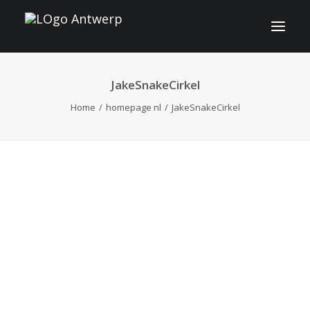
JakeSnakeCirkel
INFO
Home
homepage nl
JakeSnakeCirkel
PROGRAMMA
GASTEN
ACTIVITEITEN
CONTACT
TICKETS